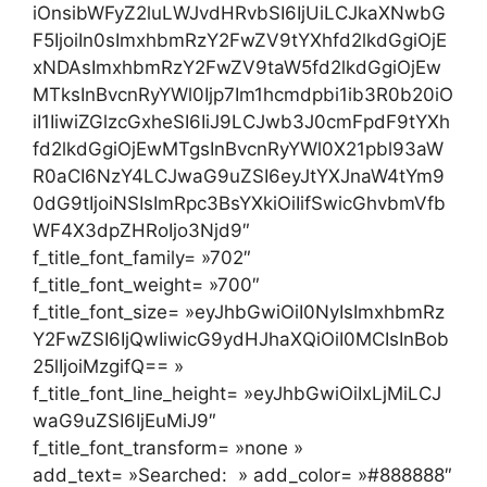
iOnsibWFyZ2luLWJvdHRvbSI6IjUiLCJkaXNwbG
F5IjoiIn0sImxhbmRzY2FwZV9tYXhfd2lkdGgiOjE
xNDAsImxhbmRzY2FwZV9taW5fd2lkdGgiOjEw
MTksInBvcnRyYWl0Ijp7Im1hcmdpbi1ib3R0b20iO
iI1IiwiZGlzcGxheSI6IiJ9LCJwb3J0cmFpdF9tYXh
fd2lkdGgiOjEwMTgsInBvcnRyYWl0X21pbl93aW
R0aCI6NzY4LCJwaG9uZSI6eyJtYXJnaW4tYm9
0dG9tIjoiNSIsImRpc3BsYXkiOiIifSwicGhvbmVfb
WF4X3dpZHRoIjo3Njd9″
f_title_font_family= »702″
f_title_font_weight= »700″
f_title_font_size= »eyJhbGwiOiI0NyIsImxhbmRz
Y2FwZSI6IjQwIiwicG9ydHJhaXQiOiI0MCIsInBob
25lIjoiMzgifQ== »
f_title_font_line_height= »eyJhbGwiOiIxLjMiLCJ
waG9uZSI6IjEuMiJ9″
f_title_font_transform= »none »
add_text= »Searched: » add_color= »#888888″