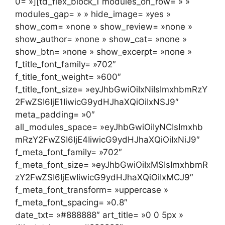
0= »][td_flex_block_1 modules_on_row= » »
modules_gap= » » hide_image= »yes »
show_com= »none » show_review= »none »
show_author= »none » show_cat= »none »
show_btn= »none » show_excerpt= »none »
f_title_font_family= »702″
f_title_font_weight= »600″
f_title_font_size= »eyJhbGwiOiIxNiIsImxhbmRzY
2FwZSI6IjE1IiwicG9ydHJhaXQiOiIxNSJ9″
meta_padding= »0″
all_modules_space= »eyJhbGwiOiIyNCIsImxhb
mRzY2FwZSI6IjE4IiwicG9ydHJhaXQiOiIxNiJ9″
f_meta_font_family= »702″
f_meta_font_size= »eyJhbGwiOiIxMSIsImxhbmR
zY2FwZSI6IjEwIiwicG9ydHJhaXQiOiIxMCJ9″
f_meta_font_transform= »uppercase »
f_meta_font_spacing= »0.8″
date_txt= »#888888″ art_title= »0 0 5px »