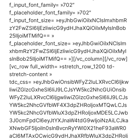
f_input_font_family= »702″
f_placeholder_font_family= »702″
f_input_font_size= »eyJhbGwiOiIxNCIsImxhbmR
zY2FwZSI6IjEzIiwicG9ydHJhaXQiOiIxMyIsInBob
25lIjoiMTMifQ== »
f_placeholder_font_size= »eyJhbGwiOiIxNCIsIm
xhbmRzY2FwZSI6IjEzIiwicG9ydHJhaXQiOiIxMyI
sInBob25lIjoiMTMifQ== »][/vc_column][/vc_row]
[vc_row full_width= »stretch_row_1200 td-
stretch-content »
tdc_css= »eyJhbGwiOnsibWFyZ2luLXRvcCI6Ijkw
IiwiZGlzcGxheSI6IiJ9LCJsYW5kc2NhcGUiOnsib
WFyZ2luLXRvcCI6IjgwIiwiZGlzcGxheSI6IiJ9LCJs
YW5kc2NhcGVfbWF4X3dpZHRoIjoxMTQwLCJs
YW5kc2NhcGVfbWluX3dpZHRoIjoxMDE5LCJwb
3J0cmFpdCI6eyJtYXJnaW4tdG9wIjoiNzAiLCJka
XNwbGF5IjoiIn0sInBvcnRyYWl0X21heF93aWR0
aCI6MTAxOCwicG9ydHJhaXRfbWluX3dpZHRoIj