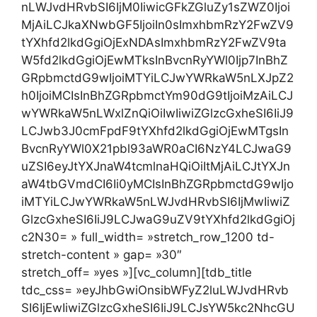
nLWJvdHRvbSI6IjM0IiwicGFkZGluZy1sZWZ0Ijoi
MjAiLCJkaXNwbGF5IjoiIn0sImxhbmRzY2FwZV9
tYXhfd2lkdGgiOjExNDAsImxhbmRzY2FwZV9ta
W5fd2lkdGgiOjEwMTksInBvcnRyYWl0Ijp7InBhZ
GRpbmctdG9wIjoiMTYiLCJwYWRkaW5nLXJpZ2
h0IjoiMCIsInBhZGRpbmctYm90dG9tIjoiMzAiLCJ
wYWRkaW5nLWxlZnQiOiIwIiwiZGlzcGxheSI6IiJ9
LCJwb3J0cmFpdF9tYXhfd2lkdGgiOjEwMTgsIn
BvcnRyYWl0X21pbl93aWR0aCI6NzY4LCJwaG9
uZSI6eyJtYXJnaW4tcmlnaHQiOiItMjAiLCJtYXJn
aW4tbGVmdCI6Ii0yMCIsInBhZGRpbmctdG9wIjo
iMTYiLCJwYWRkaW5nLWJvdHRvbSI6IjMwIiwiZ
GlzcGxheSI6IiJ9LCJwaG9uZV9tYXhfd2lkdGgiOj
c2N30= » full_width= »stretch_row_1200 td-
stretch-content » gap= »30″
stretch_off= »yes »][vc_column][tdb_title
tdc_css= »eyJhbGwiOnsibWFyZ2luLWJvdHRvb
SI6IjEwIiwiZGlzcGxheSI6IiJ9LCJsYW5kc2NhcGU