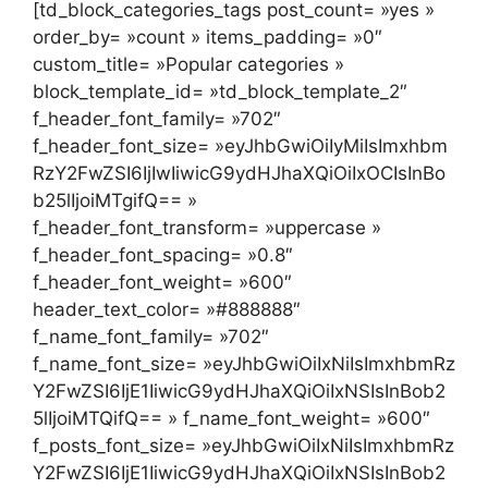
[td_block_categories_tags post_count= »yes »
order_by= »count » items_padding= »0″
custom_title= »Popular categories »
block_template_id= »td_block_template_2″
f_header_font_family= »702″
f_header_font_size= »eyJhbGwiOiIyMiIsImxhbm
RzY2FwZSI6IjIwIiwicG9ydHJhaXQiOiIxOCIsInBo
b25lIjoiMTgifQ== »
f_header_font_transform= »uppercase »
f_header_font_spacing= »0.8″
f_header_font_weight= »600″
header_text_color= »#888888″
f_name_font_family= »702″
f_name_font_size= »eyJhbGwiOiIxNiIsImxhbmRz
Y2FwZSI6IjE1IiwicG9ydHJhaXQiOiIxNSIsInBob2
5lIjoiMTQifQ== » f_name_font_weight= »600″
f_posts_font_size= »eyJhbGwiOiIxNiIsImxhbmRz
Y2FwZSI6IjE1IiwicG9ydHJhaXQiOiIxNSIsInBob2