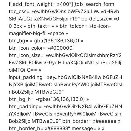
f_add_font_weight= »400″][tdb_search_form
tdc_css= »eyJhbGwiOnsibWFyZ2luLWJvdHRvb
SI6IjAiLCJkaXNwbGF5IjoiIn19″ border_size= »0
0 2px » btn_text= » » btn_tdicon= »td-icon-
magnifier-big-fill-space »
btn_bg= »rgba(136,136,136,0) »
btn_icon_color= »#000000″
btn_icon_size= »eyJhbGwiOiIxOCIsImxhbmRzY2
FwZSI6IjE0IiwicG9ydHJhaXQiOiIxNCIsInBob25lIj
oiMTQifQ== »
input_padding= »eyJhbGwiOiIxNXB4IiwibGFuZH
NjYXBlIjoiMTBweCIsInBvcnRyYWl0IjoiMTBweCIsI
nBob25lIjoiMTBweCJ9″
btn_bg_h= »rgba(136,136,136,0) »
btn_padding= »eyJhbGwiOiIxNXB4IiwibGFuZHN
jYXBlIjoiMTBweCIsInBvcnRyYWl0IjoiMTBweCIsIn
Bob25lIjoiMTBweCJ9″ btn_border= »#eeeeee »
btn_border_h= »#888888″ message= » »