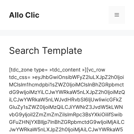
Aller
au
Allo Clic
Menu
contenu
Search Template
[tdc_zone type= »tdc_content »][vc_row
tdc_css= »eyJhbGwiOnsibWFyZ2luLXJpZ2h0Ijoi
MCIsIm1hcmdpbi1sZWZ0IjoiMCIsInBhZGRpbmct
dG9wIjoiMzYiLCJwYWRkaW5nLXJpZ2h0IjoiMzQ
iLCJwYWRkaW5nLWJvdHRvbSI6IjUwIiwicGFkZ
GluZy1sZWZ0IjoiMzQiLCJiYWNrZ3JvdW5kLWN
vbG9yIjoiI2ZmZmZmZiIsImRpc3BsYXkiOiIifSwib
GFuZHNjYXBlIjp7InBhZGRpbmctdG9wIjoiMjAiLC
JwYWRkaW5nLXJpZ2h0IjoiMjAiLCJwYWRkaW5