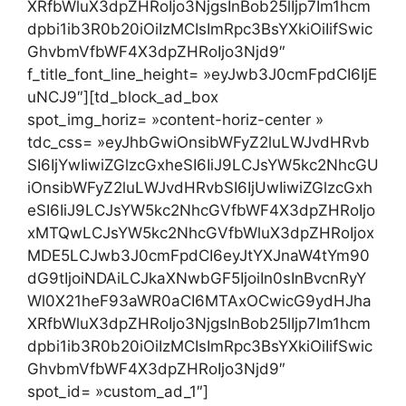
XRfbWluX3dpZHRoIjo3NjgsInBob25lIjp7Im1hcm
dpbi1ib3R0b20iOiIzMCIsImRpc3BsYXkiOiIifSwic
GhvbmVfbWF4X3dpZHRoIjo3Njd9″
f_title_font_line_height= »eyJwb3J0cmFpdCI6IjE
uNCJ9″][td_block_ad_box
spot_img_horiz= »content-horiz-center »
tdc_css= »eyJhbGwiOnsibWFyZ2luLWJvdHRvb
SI6IjYwIiwiZGlzcGxheSI6IiJ9LCJsYW5kc2NhcGU
iOnsibWFyZ2luLWJvdHRvbSI6IjUwIiwiZGlzcGxh
eSI6IiJ9LCJsYW5kc2NhcGVfbWF4X3dpZHRoIjo
xMTQwLCJsYW5kc2NhcGVfbWluX3dpZHRoIjox
MDE5LCJwb3J0cmFpdCI6eyJtYXJnaW4tYm90
dG9tIjoiNDAiLCJkaXNwbGF5IjoiIn0sInBvcnRyY
Wl0X21heF93aWR0aCI6MTAxOCwicG9ydHJha
XRfbWluX3dpZHRoIjo3NjgsInBob25lIjp7Im1hcm
dpbi1ib3R0b20iOiIzMCIsImRpc3BsYXkiOiIifSwic
GhvbmVfbWF4X3dpZHRoIjo3Njd9″
spot_id= »custom_ad_1″]