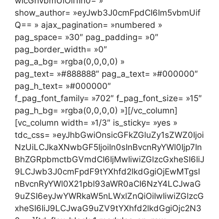
wicGhvbmUiOiI1In0= »
show_author= »eyJwb3J0cmFpdCI6Im5vbmUif
Q== » ajax_pagination= »numbered »
pag_space= »30″ pag_padding= »0″
pag_border_width= »0″
pag_a_bg= »rgba(0,0,0,0) »
pag_text= »#888888″ pag_a_text= »#000000″
pag_h_text= »#000000″
f_pag_font_family= »702″ f_pag_font_size= »15″
pag_h_bg= »rgba(0,0,0,0) »][/vc_column]
[vc_column width= »1/3″ is_sticky= »yes »
tdc_css= »eyJhbGwiOnsicGFkZGluZy1sZWZ0Ijoi
NzUiLCJkaXNwbGF5IjoiIn0sInBvcnRyYWl0Ijp7In
BhZGRpbmctbGVmdCI6IjMwIiwiZGlzcGxheSI6IiJ
9LCJwb3J0cmFpdF9tYXhfd2lkdGgiOjEwMTgsI
nBvcnRyYWl0X21pbl93aWR0aCI6NzY4LCJwaG
9uZSI6eyJwYWRkaW5nLWxlZnQiOiIwIiwiZGlzcG
xheSI6IiJ9LCJwaG9uZV9tYXhfd2lkdGgiOjc2N3