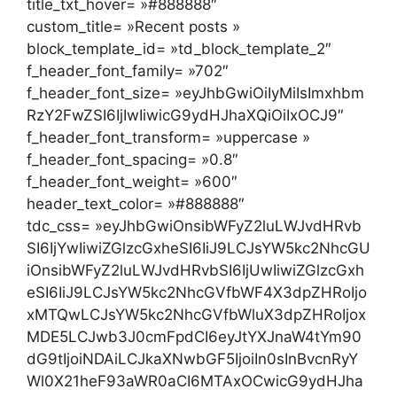
title_txt_hover= »#888888″
custom_title= »Recent posts »
block_template_id= »td_block_template_2″
f_header_font_family= »702″
f_header_font_size= »eyJhbGwiOiIyMiIsImxhbm
RzY2FwZSI6IjIwIiwicG9ydHJhaXQiOiIxOCJ9″
f_header_font_transform= »uppercase »
f_header_font_spacing= »0.8″
f_header_font_weight= »600″
header_text_color= »#888888″
tdc_css= »eyJhbGwiOnsibWFyZ2luLWJvdHRvb
SI6IjYwIiwiZGlzcGxheSI6IiJ9LCJsYW5kc2NhcGU
iOnsibWFyZ2luLWJvdHRvbSI6IjUwIiwiZGlzcGxh
eSI6IiJ9LCJsYW5kc2NhcGVfbWF4X3dpZHRoIjo
xMTQwLCJsYW5kc2NhcGVfbWluX3dpZHRoIjox
MDE5LCJwb3J0cmFpdCI6eyJtYXJnaW4tYm90
dG9tIjoiNDAiLCJkaXNwbGF5IjoiIn0sInBvcnRyY
Wl0X21heF93aWR0aCI6MTAxOCwicG9ydHJha