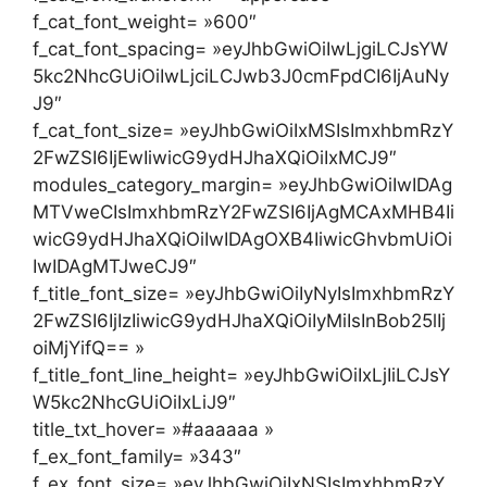
f_cat_font_weight= »600″
f_cat_font_spacing= »eyJhbGwiOiIwLjgiLCJsYW
5kc2NhcGUiOiIwLjciLCJwb3J0cmFpdCI6IjAuNy
J9″
f_cat_font_size= »eyJhbGwiOiIxMSIsImxhbmRzY
2FwZSI6IjEwIiwicG9ydHJhaXQiOiIxMCJ9″
modules_category_margin= »eyJhbGwiOiIwIDAg
MTVweCIsImxhbmRzY2FwZSI6IjAgMCAxMHB4Ii
wicG9ydHJhaXQiOiIwIDAgOXB4IiwicGhvbmUiOi
IwIDAgMTJweCJ9″
f_title_font_size= »eyJhbGwiOiIyNyIsImxhbmRzY
2FwZSI6IjIzIiwicG9ydHJhaXQiOiIyMiIsInBob25lIj
oiMjYifQ== »
f_title_font_line_height= »eyJhbGwiOiIxLjIiLCJsY
W5kc2NhcGUiOiIxLiJ9″
title_txt_hover= »#aaaaaa »
f_ex_font_family= »343″
f_ex_font_size= »eyJhbGwiOiIxNSIsImxhbmRzY