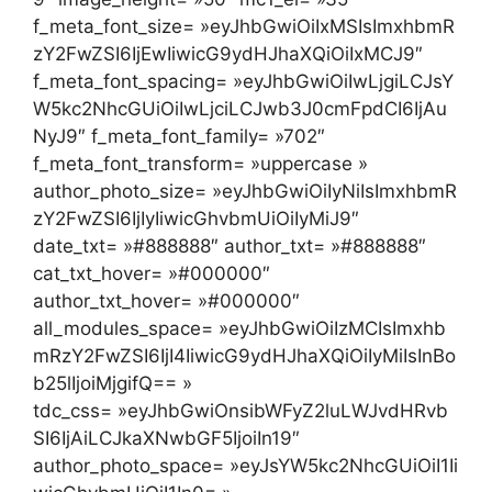
f_meta_font_size= »eyJhbGwiOiIxMSIsImxhbmR
zY2FwZSI6IjEwIiwicG9ydHJhaXQiOiIxMCJ9″
f_meta_font_spacing= »eyJhbGwiOiIwLjgiLCJsY
W5kc2NhcGUiOiIwLjciLCJwb3J0cmFpdCI6IjAu
NyJ9″ f_meta_font_family= »702″
f_meta_font_transform= »uppercase »
author_photo_size= »eyJhbGwiOiIyNiIsImxhbmR
zY2FwZSI6IjIyIiwicGhvbmUiOiIyMiJ9″
date_txt= »#888888″ author_txt= »#888888″
cat_txt_hover= »#000000″
author_txt_hover= »#000000″
all_modules_space= »eyJhbGwiOiIzMCIsImxhb
mRzY2FwZSI6IjI4IiwicG9ydHJhaXQiOiIyMiIsInBo
b25lIjoiMjgifQ== »
tdc_css= »eyJhbGwiOnsibWFyZ2luLWJvdHRvb
SI6IjAiLCJkaXNwbGF5IjoiIn19″
author_photo_space= »eyJsYW5kc2NhcGUiOiI1Ii