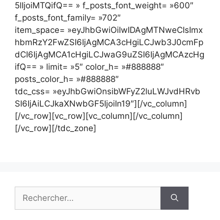
5lIjoiMTQifQ== » f_posts_font_weight= »600″
f_posts_font_family= »702″
item_space= »eyJhbGwiOiIwIDAgMTNweCIsImx
hbmRzY2FwZSI6IjAgMCA3cHgiLCJwb3J0cmFp
dCI6IjAgMCA1cHgiLCJwaG9uZSI6IjAgMCAzcHg
ifQ== » limit= »5″ color_h= »#888888″
posts_color_h= »#888888″
tdc_css= »eyJhbGwiOnsibWFyZ2luLWJvdHRvb
SI6IjAiLCJkaXNwbGF5IjoiIn19″][/vc_column]
[/vc_row][vc_row][vc_column][/vc_column]
[/vc_row][/tdc_zone]
Rechercher :