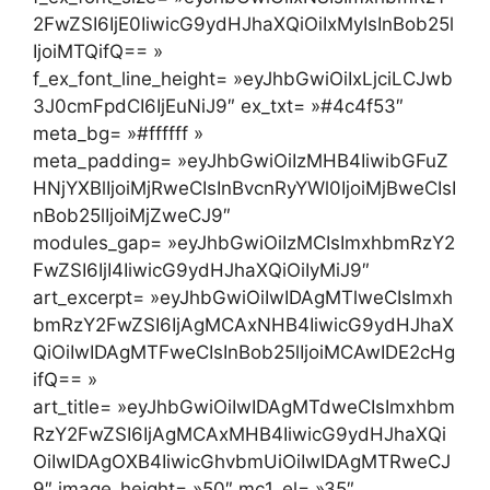
2FwZSI6IjE0IiwicG9ydHJhaXQiOiIxMyIsInBob25l
IjoiMTQifQ== »
f_ex_font_line_height= »eyJhbGwiOiIxLjciLCJwb
3J0cmFpdCI6IjEuNiJ9″ ex_txt= »#4c4f53″
meta_bg= »#ffffff »
meta_padding= »eyJhbGwiOiIzMHB4IiwibGFuZ
HNjYXBlIjoiMjRweCIsInBvcnRyYWl0IjoiMjBweCIsI
nBob25lIjoiMjZweCJ9″
modules_gap= »eyJhbGwiOiIzMCIsImxhbmRzY2
FwZSI6IjI4IiwicG9ydHJhaXQiOiIyMiJ9″
art_excerpt= »eyJhbGwiOiIwIDAgMTlweCIsImxh
bmRzY2FwZSI6IjAgMCAxNHB4IiwicG9ydHJhaX
QiOiIwIDAgMTFweCIsInBob25lIjoiMCAwIDE2cHg
ifQ== »
art_title= »eyJhbGwiOiIwIDAgMTdweCIsImxhbm
RzY2FwZSI6IjAgMCAxMHB4IiwicG9ydHJhaXQi
OiIwIDAgOXB4IiwicGhvbmUiOiIwIDAgMTRweCJ
9″ image_height= »50″ mc1_el= »35″