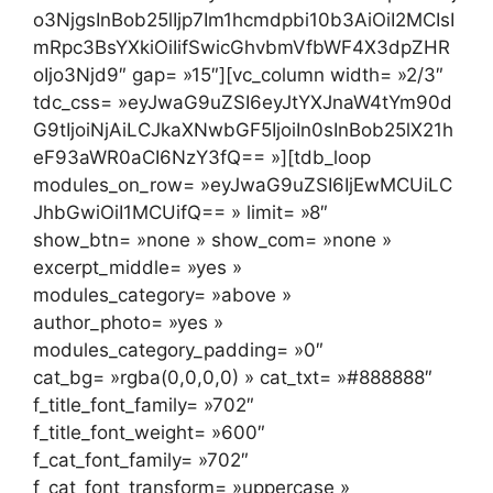
o3NjgsInBob25lIjp7Im1hcmdpbi10b3AiOiI2MCIsI
mRpc3BsYXkiOiIifSwicGhvbmVfbWF4X3dpZHR
oIjo3Njd9″ gap= »15″][vc_column width= »2/3″
tdc_css= »eyJwaG9uZSI6eyJtYXJnaW4tYm90d
G9tIjoiNjAiLCJkaXNwbGF5IjoiIn0sInBob25lX21h
eF93aWR0aCI6NzY3fQ== »][tdb_loop
modules_on_row= »eyJwaG9uZSI6IjEwMCUiLC
JhbGwiOiI1MCUifQ== » limit= »8″
show_btn= »none » show_com= »none »
excerpt_middle= »yes »
modules_category= »above »
author_photo= »yes »
modules_category_padding= »0″
cat_bg= »rgba(0,0,0,0) » cat_txt= »#888888″
f_title_font_family= »702″
f_title_font_weight= »600″
f_cat_font_family= »702″
f_cat_font_transform= »uppercase »